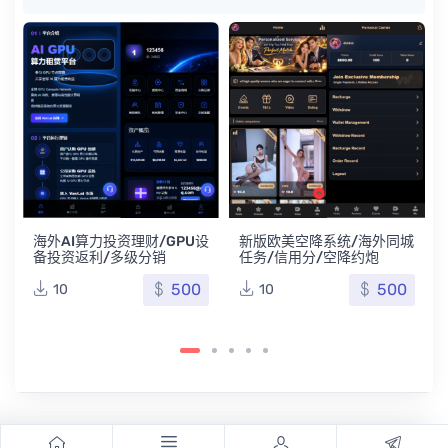
多语言欧美空降约
务/海外空降系统
12
投资理财/GPU设
新版欧美空降系统/海外同城
/多级分销
任务/信用分/空降约炮
500
500
10