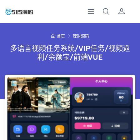
首页
理财源码
多语言视频任务系统/VIP任务/视频返
利/余额宝/前端VUE