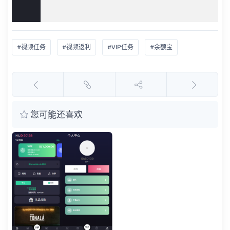
#视频任务
#视频返利
#VIP任务
#余额宝
您可能还喜欢