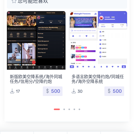
您可能还喜欢
设
新版欧美空降系统/海外同城
多语言欧美空降约炮/同城任
任务/信用分/空降约炮
务/海外空降系统
500
500
17
30