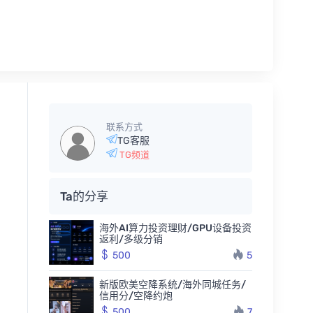
联系方式
TG客服
TG频道
Ta的分享
海外AI算力投资理财/GPU设备投资
返利/多级分销
500
5
新版欧美空降系统/海外同城任务/
信用分/空降约炮
500
7