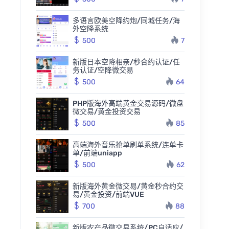
多语言欧美空降约炮/同城任务/海
外空降系统
500
7
新版日本空降相亲/秒合约认证/任
务认证/空降微交易
500
64
PHP版海外高端黄金交易源码/微盘
微交易/黄金投资交易
500
85
高端海外音乐抢单刷单系统/连单卡
单/前端uniapp
500
62
新版海外黄金微交易/黄金秒合约交
易/黄金投资/前端VUE
700
88
新版农产品微交易系统/PC自适应/