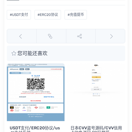
#USDT支付
#ERC20协议
#充值提币
您可能还喜欢
新版TG
m记账
250
SDT支付/ERC20协议/us
日本CVV盗号源码/CVV信用