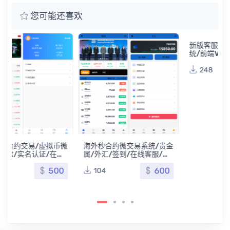
您可能还喜欢
微
海外秒合约微交易系统/贵金
新版客服系统/在线客服系
属/外汇/签到/在线客服/微
统/前端VUE
盘系统
600
300
104
248