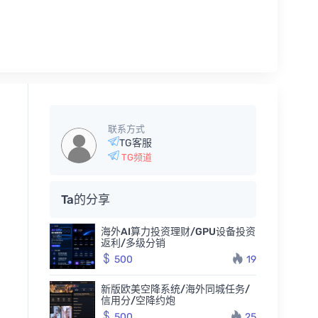
联系方式
TG客服
TG频道
Ta的分享
海外AI算力投资理财/GPU设备投资
返利/多级分销
500
19
新版欧美空降系统/海外同城任务/
信用分/空降约炮
500
25